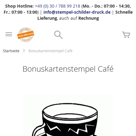
Shop Hotline:
+49 (0) 30 / 788 99 218
(
Mo. - Do.: 07:00 - 14:30,
Fr.: 07:00 - 13:00
) |
info@stempel-schilder-druck.de
|
Schnelle
Lieferung
, auch auf
Rechnung
Zum
Search
Inhalt
Me
springen
Startseite
Bonuskartenstempel Café
Bonuskartenstempel Café
Zum
Ende
der
Bildgalerie
springen