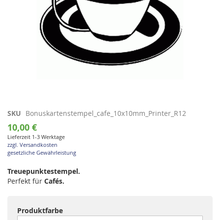
Zum
SKU
Bonuskartenstempel_cafe_10x10mm_Printer_R12
Anfang
10,00 €
der
Lieferzeit 1-3 Werktage
Bildgalerie
zzgl. Versandkosten
springen
gesetzliche Gewährleistung
Treuepunktestempel.
Perfekt für
Cafés.
Produktfarbe