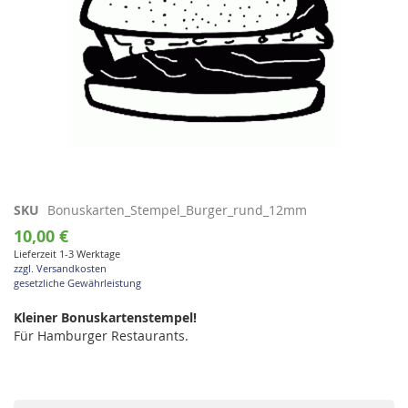
Zum
SKU
Bonuskarten_Stempel_Burger_rund_12mm
Anfang
10,00 €
der
Lieferzeit 1-3 Werktage
Bildgalerie
zzgl. Versandkosten
springen
gesetzliche Gewährleistung
Kleiner Bonuskartenstempel!
Für Hamburger Restaurants.