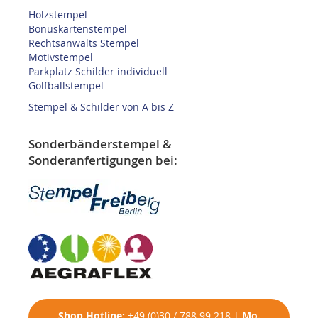
Holzstempel
Bonuskartenstempel
Rechtsanwalts Stempel
Motivstempel
Parkplatz Schilder individuell
Golfballstempel
Stempel & Schilder von A bis Z
Sonderbänderstempel &
Sonderanfertigungen bei:
Shop
Hotline:
+49 (0)30 / 788 99 218
|
Mo.