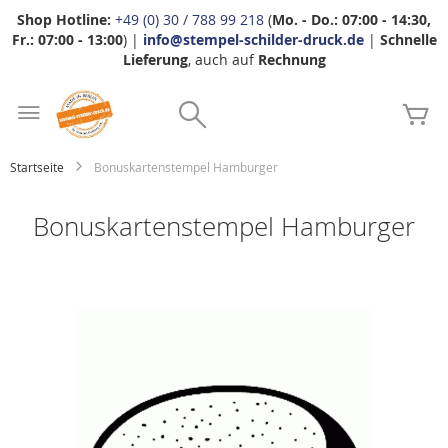
Shop Hotline:
+49 (0) 30 / 788 99 218
(
Mo. - Do.: 07:00 - 14:30,
Fr.: 07:00 - 13:00
) |
info@stempel-schilder-druck.de
|
Schnelle
Lieferung
, auch auf
Rechnung
Zum
Search
Inhalt
Me
springen
Startseite
Bonuskartenstempel Hamburger
Bonuskartenstempel Hamburger
Zum
Ende
der
Bildgalerie
springen