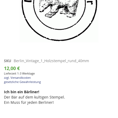
Zum
SKU
Berlin_Vintage_1_Holzstempel_rund_40mm
Anfang
12,00 €
der
Lieferzeit 1-3 Werktage
Bildgalerie
zzgl. Versandkosten
springen
gesetzliche Gewährleistung
Ich bin ein Bärliner!
Der Bär auf dem kultigen Stempel.
Ein Muss für jeden Berliner!