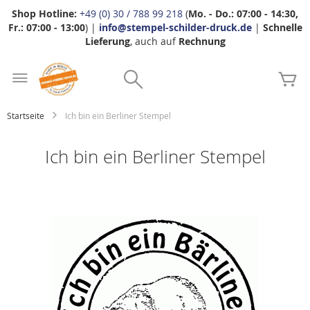
Shop Hotline:
+49 (0) 30 / 788 99 218
(
Mo. - Do.: 07:00 - 14:30,
Fr.: 07:00 - 13:00
) |
info@stempel-schilder-druck.de
|
Schnelle
Lieferung
, auch auf
Rechnung
Zum
Search
Inhalt
Me
springen
Startseite
Ich bin ein Berliner Stempel
Ich bin ein Berliner Stempel
Zum
Ende
der
Bildgalerie
springen